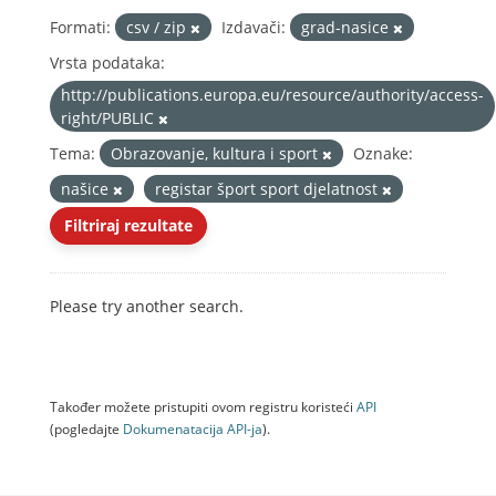
Formati:
csv / zip
Izdavači:
grad-nasice
Vrsta podataka:
http://publications.europa.eu/resource/authority/access-
right/PUBLIC
Tema:
Obrazovanje, kultura i sport
Oznake:
našice
registar šport sport djelatnost
Filtriraj rezultate
Please try another search.
Također možete pristupiti ovom registru koristeći
API
(pogledajte
Dokumenаtаcijа API-jа
).