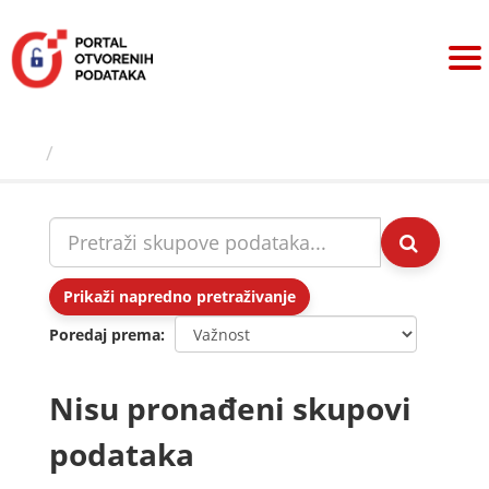
Preskoči
na
sadržaj
Skupovi podаtаkа
Prikaži napredno pretraživanje
Poredaj prema
Nisu pronađeni skupovi
podataka