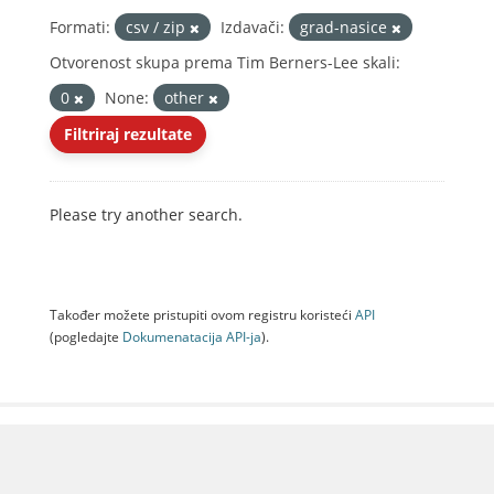
Formati:
csv / zip
Izdavači:
grad-nasice
Otvorenost skupa prema Tim Berners-Lee skali:
0
None:
other
Filtriraj rezultate
Please try another search.
Također možete pristupiti ovom registru koristeći
API
(pogledajte
Dokumenаtаcijа API-jа
).