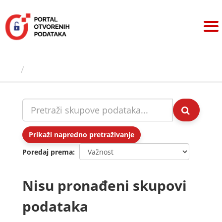
Preskoči
na
sadržaj
Skupovi podаtаkа
Prikaži napredno pretraživanje
Poredaj prema
Nisu pronađeni skupovi
podataka