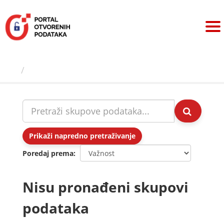
Preskoči
na
sadržaj
Skupovi podаtаkа
Prikaži napredno pretraživanje
Poredaj prema
Nisu pronađeni skupovi
podataka