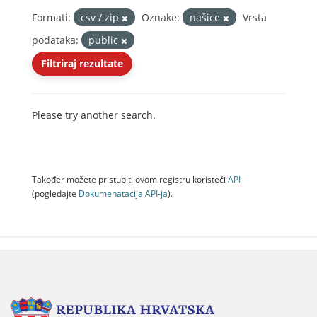
Formati:
csv / zip
Oznake:
našice
Vrsta
podataka:
public
Filtriraj rezultate
Please try another search.
Također možete pristupiti ovom registru koristeći
API
(pogledajte
Dokumenаtаcijа API-jа
).