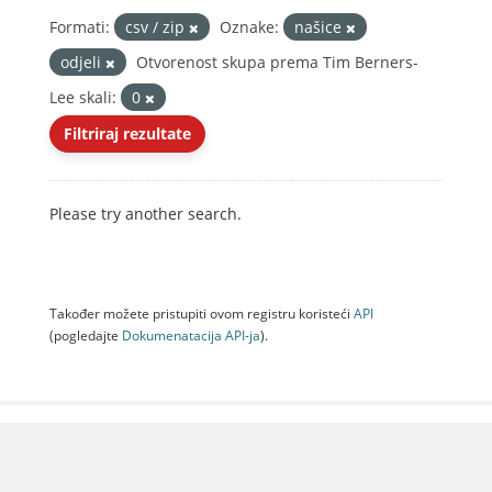
Formati:
csv / zip
Oznake:
našice
odjeli
Otvorenost skupa prema Tim Berners-
Lee skali:
0
Filtriraj rezultate
Please try another search.
Također možete pristupiti ovom registru koristeći
API
(pogledajte
Dokumenаtаcijа API-jа
).