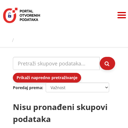
Preskoči
na
sadržaj
Skupovi podаtаkа
Prikaži napredno pretraživanje
Poredaj prema
Nisu pronađeni skupovi
podataka