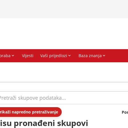
rikaži napredno pretraživanje
Po
isu pronađeni skupovi