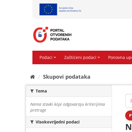
Preskoči
na
sadržaj
Skupovi podаtаkа
Tema
Nema stavki koje odgovaraju kriterijima
pretrage
P
Visokovrijedni podaci
N