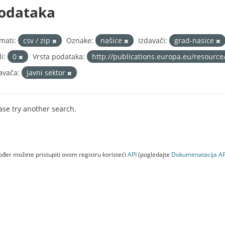
odataka
mati:
csv / zip
Oznake:
našice
Izdavači:
grad-nasice
i:
0
Vrsta podataka:
http://publications.europa.eu/resource
avača:
Javni sektor
ase try another search.
đer možete pristupiti ovom registru koristeći
API
(pogledajte
Dokumenаtаcijа AP