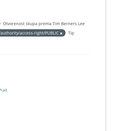
Otvorenost skupa prema Tim Berners-Lee
/authority/access-right/PUBLIC
Tip
I-jа
).