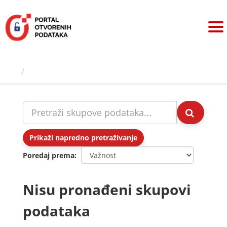
Preskoči
na
sadržaj
Skupovi podаtаkа
Prikaži napredno pretraživanje
Poredaj prema
Nisu pronađeni skupovi
podataka