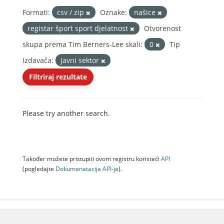
Formati:
csv / zip
Oznake:
našice
registar šport sport djelatnost
Otvorenost
skupa prema Tim Berners-Lee skali:
0
Tip
Izdavača:
Javni sektor
Filtriraj rezultate
Please try another search.
Također možete pristupiti ovom registru koristeći
API
(pogledajte
Dokumenаtаcijа API-jа
).