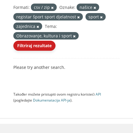
Formati:
csv / zip
Oznake:
našice
registar šport sport djelatnost
sport
zajednica
Tema:
Obrazovanje, kultura i sport
Filtriraj rezultate
Please try another search.
Također možete pristupiti ovom registru koristeći
API
(pogledajte
Dokumenаtаcijа API-jа
).