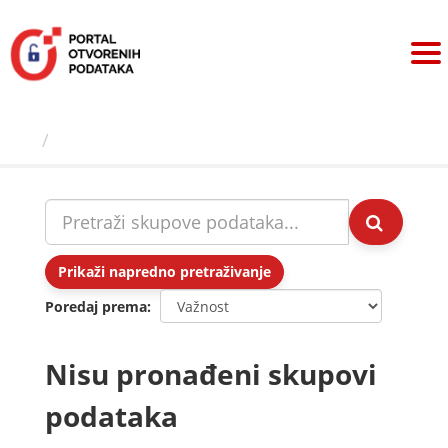
Preskoči
na
sadržaj
Skupovi podаtаkа
Prikaži napredno pretraživanje
Poredaj prema
Nisu pronađeni skupovi
podataka