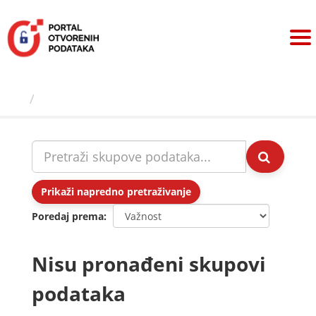
Preskoči
na
sadržaj
Skupovi podаtаkа
Prikaži napredno pretraživanje
Poredaj prema
Nisu pronađeni skupovi
podataka