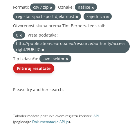
Formati:
csv / zip
Oznake:
našice
registar šport sport djelatnost
zajednica
Otvorenost skupa prema Tim Berners-Lee skali:
0
Vrsta podataka:
http://publications.europa.eu/resource/authority/access-
right/PUBLIC
Tip Izdavača:
Javni sektor
Filtriraj rezultate
Please try another search.
Također možete pristupiti ovom registru koristeći
API
(pogledajte
Dokumenаtаcijа API-jа
).