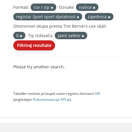
Formati:
csv / zip
Oznake:
našice
registar šport sport djelatnost
zajednica
Otvorenost skupa prema Tim Berners-Lee skali:
0
Tip Izdavača:
Javni sektor
Filtriraj rezultate
Please try another search.
Također možete pristupiti ovom registru koristeći
API
(pogledajte
Dokumenаtаcijа API-jа
).