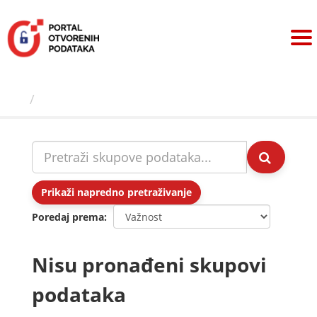
Preskoči
na
sadržaj
Skupovi podаtаkа
Prikaži napredno pretraživanje
Poredaj prema
Nisu pronađeni skupovi
podataka