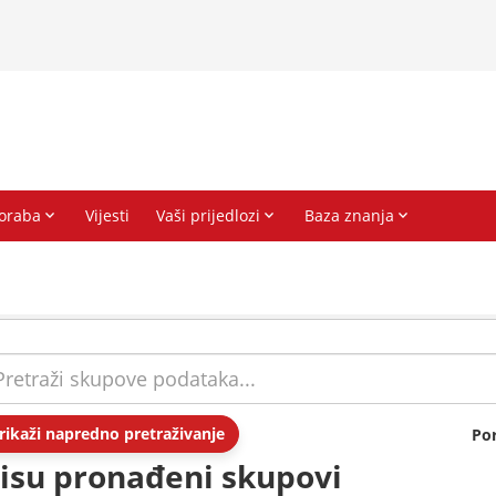
rikaži napredno pretraživanje
Po
isu pronađeni skupovi