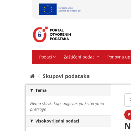
Preskoči
na
sadržaj
Skupovi podаtаkа
Tema
Nema stavki koje odgovaraju kriterijima
pretrage
P
Visokovrijedni podaci
N