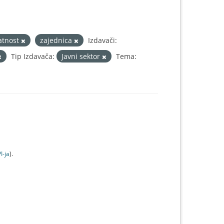
latnost
zajednica
Izdavači:
Tip Izdavača:
Javni sektor
Tema:
I-jа
).