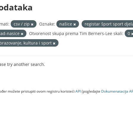
odataka
mati:
csv / zip
Oznake:
našice
registar šport sport dje
rad-nasice
Otvorenost skupa prema Tim Berners-Lee skali:
0
brazovanje, kultura i sport
ase try another search.
đer možete pristupiti ovom registru koristeći
API
(pogledajte
Dokumenаtаcijа AP