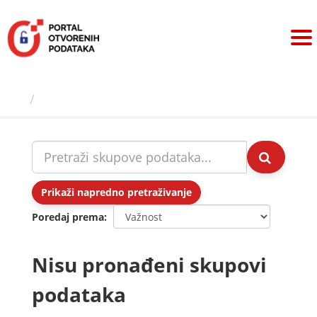
Preskoči
na
sadržaj
Skupovi podаtаkа
Prikaži napredno pretraživanje
Poredaj prema
Nisu pronađeni skupovi
podataka