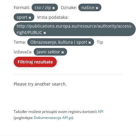
Formati:
csv / zip
Oznake:
našice
sport
Vrsta podataka:
http://publications.europa.eu/resource/authority/access-
right/PUBLIC
Tema:
Obrazovanje, kultura i sport
Tip
Izdavača:
Javni sektor
Filtriraj rezultate
Please try another search.
Također možete pristupiti ovom registru koristeći
API
(pogledajte
Dokumenаtаcijа API-jа
).