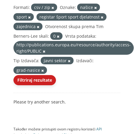
Formati:
csv / zip
Oznake:
našice
sport
registar šport sport djelatnost
zajednica
Otvorenost skupa prema Tim
Berners-Lee skali:
0
Vrsta podataka:
http://publications.europa.eu/resource/authority/access-
right/PUBLIC
Tip Izdavača:
Javni sektor
Izdavači:
grad-nasice
Filtriraj rezultate
Please try another search.
Također možete pristupiti ovom registru koristeći
API