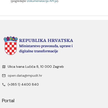
(pogledajte
Dokumenаtаcijа API-jа
).