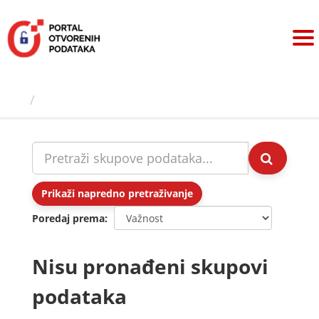
Preskoči
na
sadržaj
Skupovi podаtаkа
Prikaži napredno pretraživanje
Poredaj prema
Nisu pronađeni skupovi
podataka