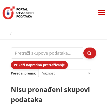
Preskoči
na
sadržaj
Skupovi podаtаkа
Prikaži napredno pretraživanje
Poredaj prema
Nisu pronađeni skupovi
podataka