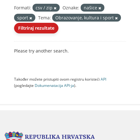
Formati:
csv / zip
Oznake:
našice
sport
Tema:
Obrazovanje, kultura i sport
Filtriraj rezultate
Please try another search.
Također možete pristupiti ovom registru koristeći
API
(pogledajte
Dokumenаtаcijа API-jа
).