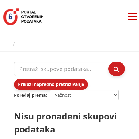
Preskoči
na
sadržaj
Skupovi podаtаkа
Prikaži napredno pretraživanje
Poredaj prema
Nisu pronađeni skupovi
podataka