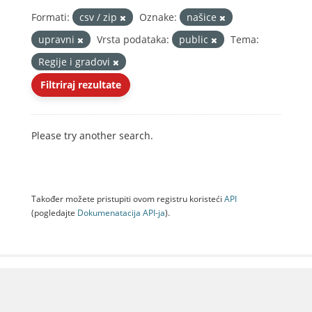
Formati:
csv / zip
Oznake:
našice
upravni
Vrsta podataka:
public
Tema:
Regije i gradovi
Filtriraj rezultate
Please try another search.
Također možete pristupiti ovom registru koristeći
API
(pogledajte
Dokumenаtаcijа API-jа
).