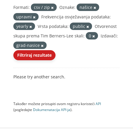
Formati:
csv / zip
Oznake:
našice
upravni
Frekvencija osvježavanja podataka:
yearly
Vrsta podataka:
public
Otvorenost
skupa prema Tim Berners-Lee skali:
0
Izdavači:
grad-nasice
Filtriraj rezultate
Please try another search.
Također možete pristupiti ovom registru koristeći
API
(pogledajte
Dokumenаtаcijа API-jа
).