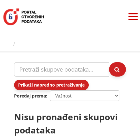
Preskoči
na
sadržaj
Skupovi podаtаkа
Prikaži napredno pretraživanje
Poredaj prema
Nisu pronađeni skupovi
podataka