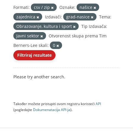
Formati:
csv / zip
Oznake:
našice
zajednica
Izdavači:
grad-nasice
Tema:
Obrazovanje, kultura i sport
Tip Izdavača:
Javni sektor
Otvorenost skupa prema Tim
Berners-Lee skali:
0
Filtriraj rezultate
Please try another search.
Također možete pristupiti ovom registru koristeći
API
(pogledajte
Dokumenаtаcijа API-jа
).