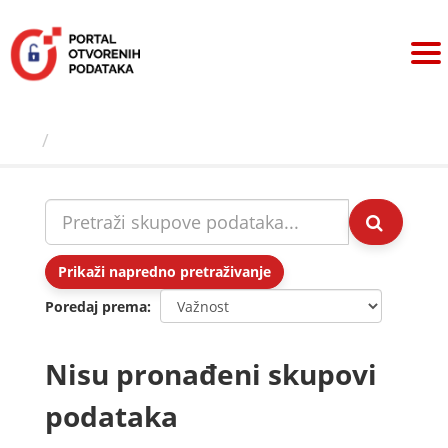
Preskoči
na
sadržaj
Skupovi podаtаkа
Prikaži napredno pretraživanje
Poredaj prema
Nisu pronađeni skupovi
podataka