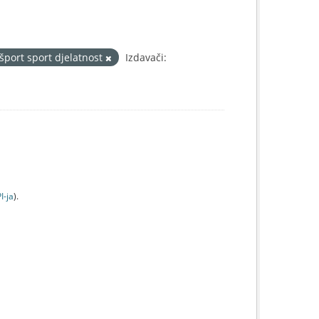
 šport sport djelatnost
Izdavači:
I-jа
).