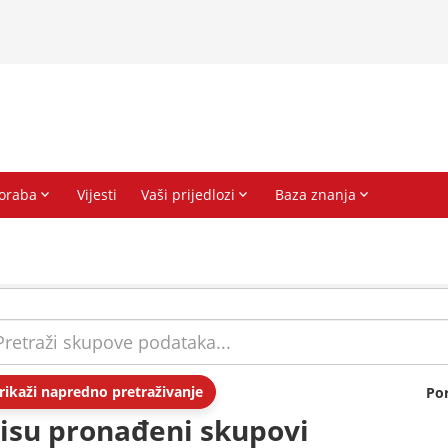
rikaži napredno pretraživanje
Po
isu pronađeni skupovi