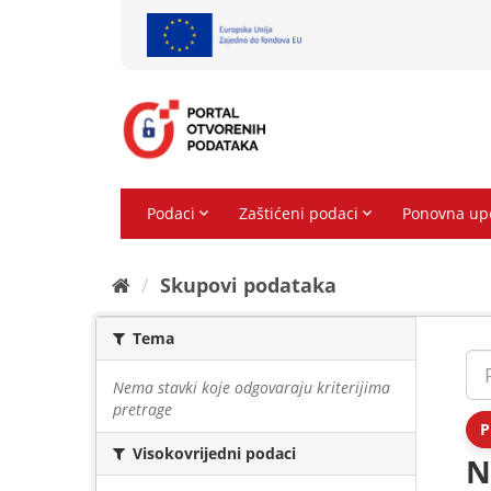
Preskoči
na
sadržaj
Skupovi podаtаkа
Tema
Nema stavki koje odgovaraju kriterijima
pretrage
P
Visokovrijedni podaci
N