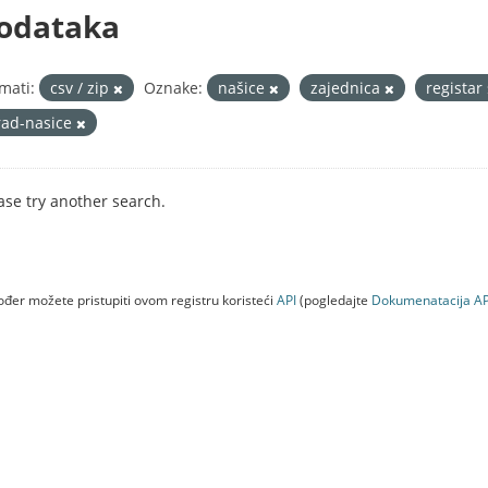
odataka
mati:
csv / zip
Oznake:
našice
zajednica
registar
rad-nasice
ase try another search.
đer možete pristupiti ovom registru koristeći
API
(pogledajte
Dokumenаtаcijа AP