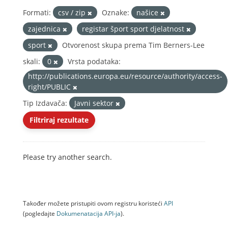
Formati:
csv / zip
Oznake:
našice
zajednica
registar šport sport djelatnost
sport
Otvorenost skupa prema Tim Berners-Lee
skali:
0
Vrsta podataka:
http://publications.europa.eu/resource/authority/access-
right/PUBLIC
Tip Izdavača:
Javni sektor
Filtriraj rezultate
Please try another search.
Također možete pristupiti ovom registru koristeći
API
(pogledajte
Dokumenаtаcijа API-jа
).