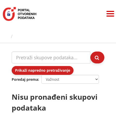
Preskoči
na
sadržaj
Skupovi podаtаkа
Prikaži napredno pretraživanje
Poredaj prema
Nisu pronađeni skupovi
podataka