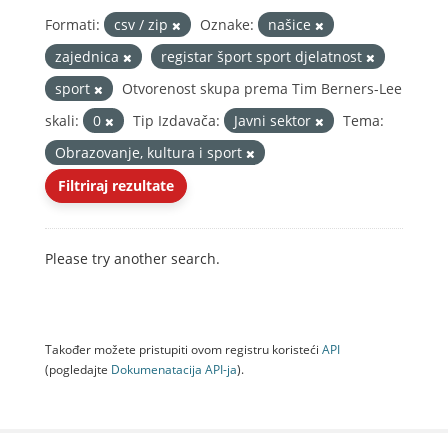
Formati:
csv / zip
Oznake:
našice
zajednica
registar šport sport djelatnost
sport
Otvorenost skupa prema Tim Berners-Lee
skali:
0
Tip Izdavača:
Javni sektor
Tema:
Obrazovanje, kultura i sport
Filtriraj rezultate
Please try another search.
Također možete pristupiti ovom registru koristeći
API
(pogledajte
Dokumenаtаcijа API-jа
).