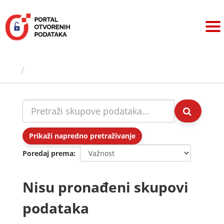
Preskoči
na
sadržaj
Skupovi podаtаkа
Prikaži napredno pretraživanje
Poredaj prema
Nisu pronađeni skupovi
podataka