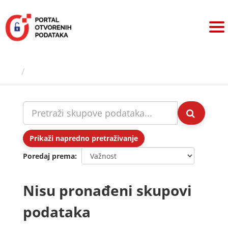
Preskoči
na
sadržaj
Skupovi podаtаkа
Prikaži napredno pretraživanje
Poredaj prema
Nisu pronađeni skupovi
podataka