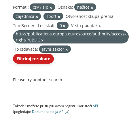
Formati:
csv / zip
Oznake:
našice
zajednica
sport
Otvorenost skupa prema
Tim Berners-Lee skali:
0
Vrsta podataka:
http://publications.europa.eu/resource/authority/access-
right/PUBLIC
Tip Izdavača:
Javni sektor
Filtriraj rezultate
Please try another search.
Također možete pristupiti ovom registru koristeći
API
(pogledajte
Dokumenаtаcijа API-jа
).