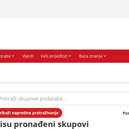
rikaži napredno pretraživanje
Po
isu pronađeni skupovi