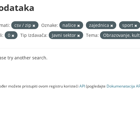
odataka
mati:
csv / zip
Oznake:
našice
zajednica
sport
i:
0
Tip Izdavača:
Javni sektor
Tema:
Obrazovanje, kult
ase try another search.
đer možete pristupiti ovom registru koristeći
API
(pogledajte
Dokumenаtаcijа AP