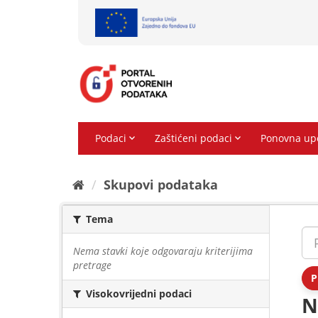
Preskoči
na
sadržaj
Skupovi podаtаkа
Tema
Nema stavki koje odgovaraju kriterijima
pretrage
P
Visokovrijedni podaci
N