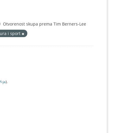
Otvorenost skupa prema Tim Berners-Lee
ura i sport
I-jа
).