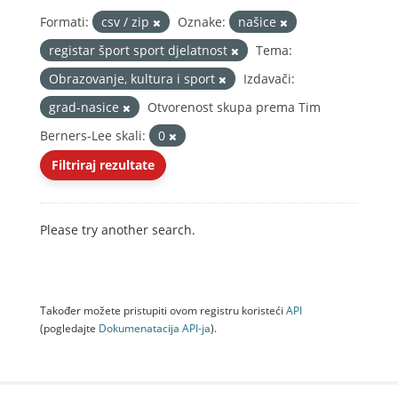
Formati:
csv / zip
Oznake:
našice
registar šport sport djelatnost
Tema:
Obrazovanje, kultura i sport
Izdavači:
grad-nasice
Otvorenost skupa prema Tim
Berners-Lee skali:
0
Filtriraj rezultate
Please try another search.
Također možete pristupiti ovom registru koristeći
API
(pogledajte
Dokumenаtаcijа API-jа
).