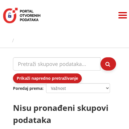
Preskoči
na
sadržaj
Skupovi podаtаkа
Prikaži napredno pretraživanje
Poredaj prema
Nisu pronađeni skupovi
podataka