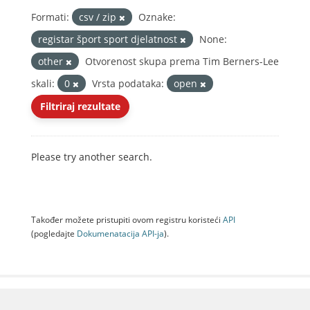
Formati:
csv / zip
Oznake:
registar šport sport djelatnost
None:
other
Otvorenost skupa prema Tim Berners-Lee
skali:
0
Vrsta podataka:
open
Filtriraj rezultate
Please try another search.
Također možete pristupiti ovom registru koristeći
API
(pogledajte
Dokumenаtаcijа API-jа
).