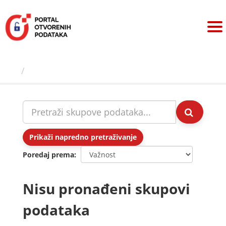
Preskoči
na
sadržaj
Skupovi podаtаkа
Prikaži napredno pretraživanje
Poredaj prema
Nisu pronađeni skupovi
podataka