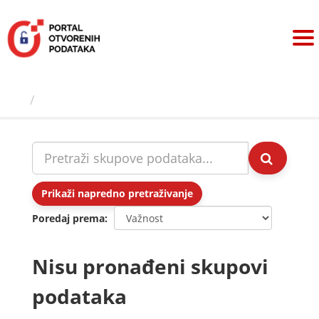
Preskoči
na
sadržaj
Skupovi podаtаkа
Prikaži napredno pretraživanje
Poredaj prema
Nisu pronađeni skupovi
podataka