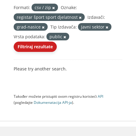
Formati:
csv / zip
Oznake:
registar šport sport djelatnost
Izdavači:
grad-nasice
Tip Izdavača:
Javni sektor
Vrsta podataka:
public
Filtriraj rezultate
Please try another search.
Također možete pristupiti ovom registru koristeći
API
(pogledajte
Dokumenаtаcijа API-jа
).