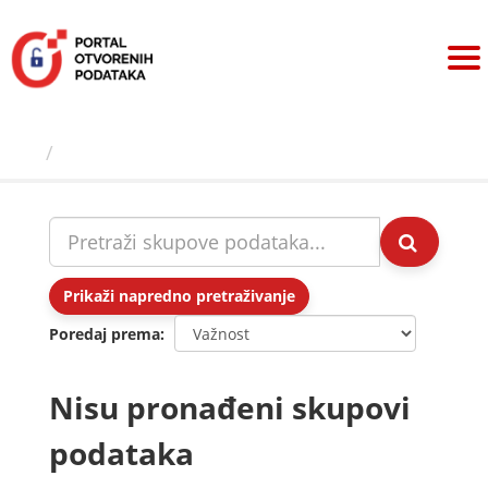
Preskoči
na
sadržaj
Skupovi podаtаkа
Prikaži napredno pretraživanje
Poredaj prema
Nisu pronađeni skupovi
podataka