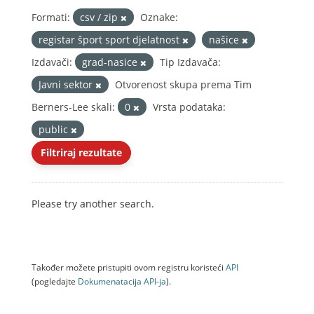
Formati:
csv / zip
Oznake:
registar šport sport djelatnost
našice
Izdavači:
grad-nasice
Tip Izdavača:
Javni sektor
Otvorenost skupa prema Tim
Berners-Lee skali:
0
Vrsta podataka:
public
Filtriraj rezultate
Please try another search.
Također možete pristupiti ovom registru koristeći
API
(pogledajte
Dokumenаtаcijа API-jа
).