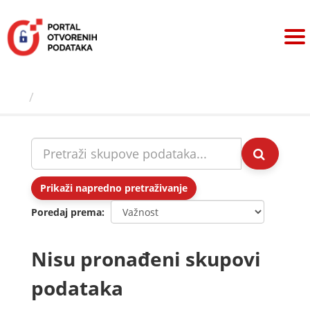
Preskoči
na
sadržaj
Skupovi podаtаkа
Prikaži napredno pretraživanje
Poredaj prema
Nisu pronađeni skupovi
podataka