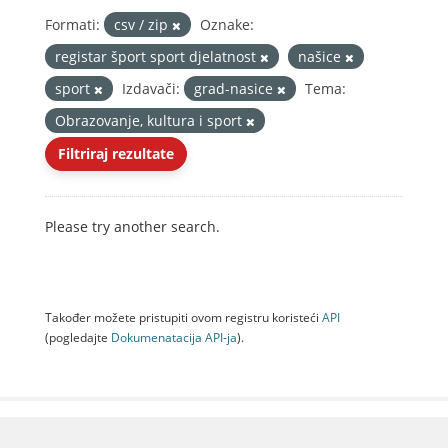
Formati:
csv / zip
Oznake:
registar šport sport djelatnost
našice
sport
Izdavači:
grad-nasice
Tema:
Obrazovanje, kultura i sport
Filtriraj rezultate
Please try another search.
Također možete pristupiti ovom registru koristeći
API
(pogledajte
Dokumenаtаcijа API-jа
).