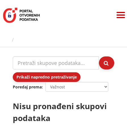
Preskoči
na
sadržaj
Skupovi podаtаkа
Prikaži napredno pretraživanje
Poredaj prema
Nisu pronađeni skupovi
podataka