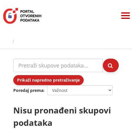
Preskoči
na
sadržaj
Skupovi podаtаkа
Prikaži napredno pretraživanje
Poredaj prema
Nisu pronađeni skupovi
podataka