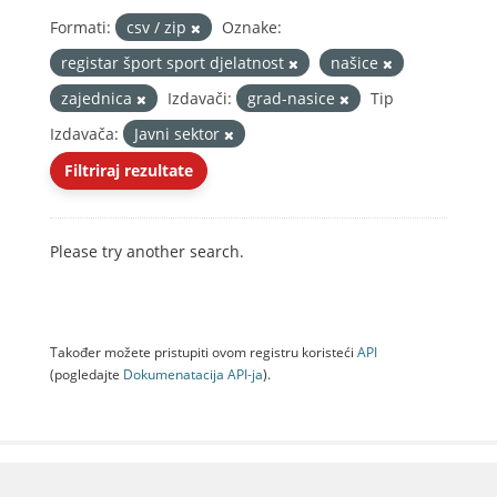
Formati:
csv / zip
Oznake:
registar šport sport djelatnost
našice
zajednica
Izdavači:
grad-nasice
Tip
Izdavača:
Javni sektor
Filtriraj rezultate
Please try another search.
Također možete pristupiti ovom registru koristeći
API
(pogledajte
Dokumenаtаcijа API-jа
).