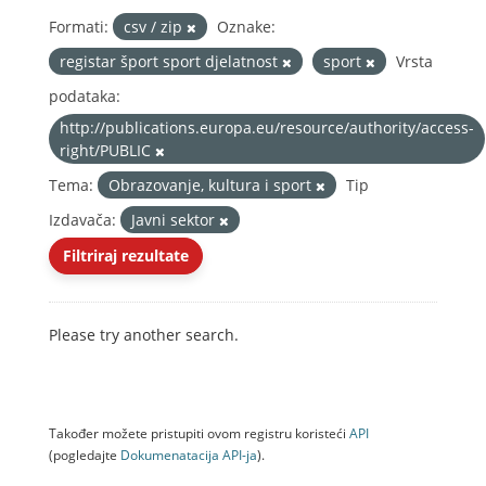
Formati:
csv / zip
Oznake:
registar šport sport djelatnost
sport
Vrsta
podataka:
http://publications.europa.eu/resource/authority/access-
right/PUBLIC
Tema:
Obrazovanje, kultura i sport
Tip
Izdavača:
Javni sektor
Filtriraj rezultate
Please try another search.
Također možete pristupiti ovom registru koristeći
API
(pogledajte
Dokumenаtаcijа API-jа
).