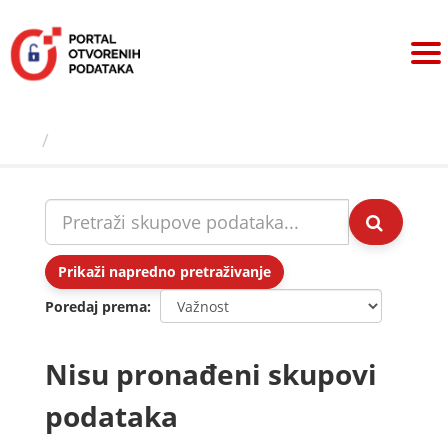
Preskoči
na
sadržaj
Skupovi podаtаkа
Prikaži napredno pretraživanje
Poredaj prema
Nisu pronađeni skupovi
podataka