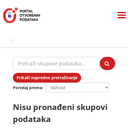
Preskoči
na
sadržaj
Skupovi podаtаkа
Prikaži napredno pretraživanje
Poredaj prema
Nisu pronađeni skupovi
podataka