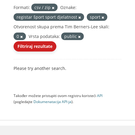
Formati:
csv / zip
Oznake:
registar šport sport djelatnost
sport
Otvorenost skupa prema Tim Berners-Lee skali:
0
Vrsta podataka:
public
Filtriraj rezultate
Please try another search.
Također možete pristupiti ovom registru koristeći
API
(pogledajte
Dokumenаtаcijа API-jа
).