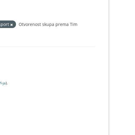
sport
Otvorenost skupa prema Tim
I-jа
).