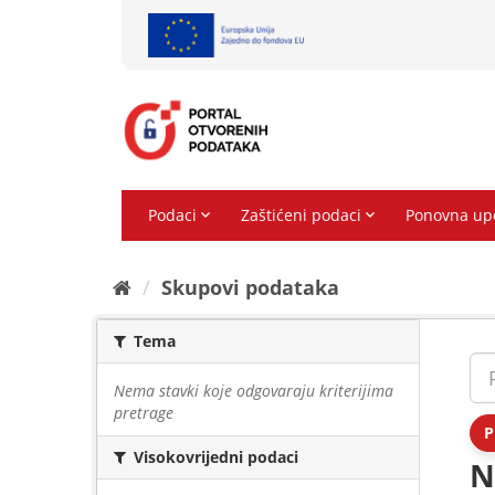
Preskoči
na
sadržaj
Skupovi podаtаkа
Tema
Nema stavki koje odgovaraju kriterijima
pretrage
P
Visokovrijedni podaci
N