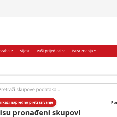
rikaži napredno pretraživanje
Po
isu pronađeni skupovi