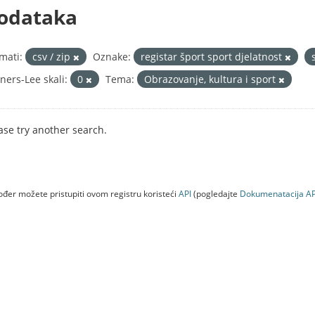
odataka
mati:
csv / zip
Oznake:
registar šport sport djelatnost
ners-Lee skali:
0
Tema:
Obrazovanje, kultura i sport
ase try another search.
đer možete pristupiti ovom registru koristeći
API
(pogledajte
Dokumenаtаcijа AP