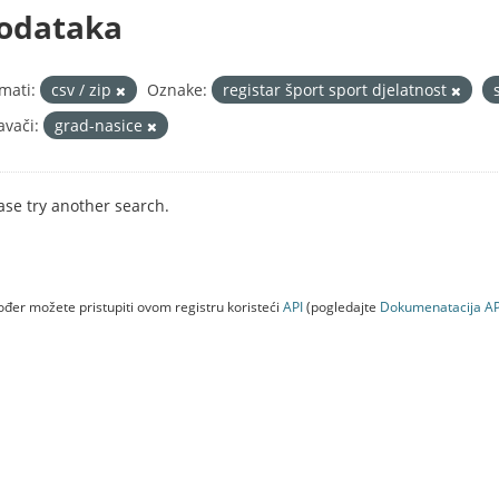
odataka
mati:
csv / zip
Oznake:
registar šport sport djelatnost
avači:
grad-nasice
ase try another search.
đer možete pristupiti ovom registru koristeći
API
(pogledajte
Dokumenаtаcijа AP