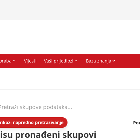
rikaži napredno pretraživanje
Po
isu pronađeni skupovi