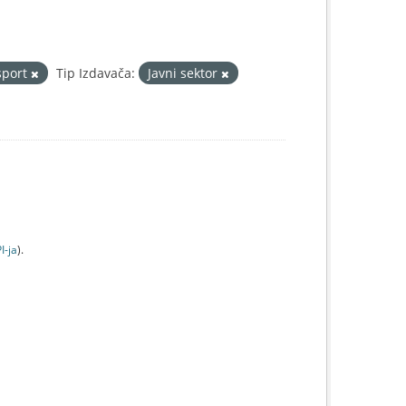
sport
Tip Izdavača:
Javni sektor
I-jа
).