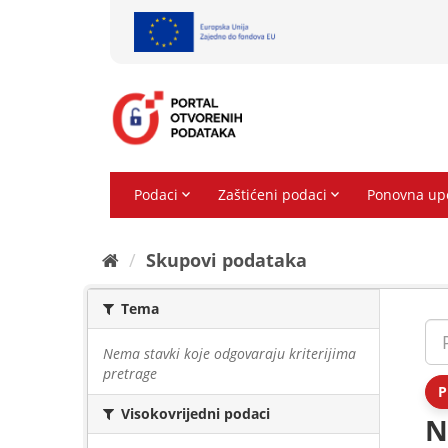
Preskoči
na
sadržaj
Skupovi podаtаkа
Tema
Nema stavki koje odgovaraju kriterijima
pretrage
P
Visokovrijedni podaci
N