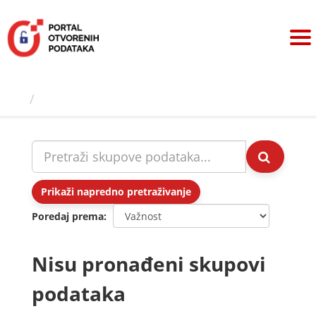
Preskoči
na
sadržaj
Skupovi podаtаkа
Prikaži napredno pretraživanje
Poredaj prema
Nisu pronađeni skupovi
podataka