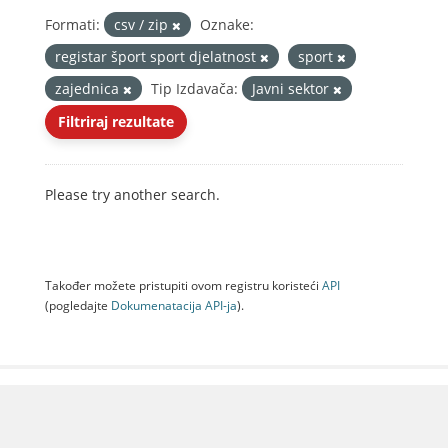
Formati:
csv / zip
Oznake:
registar šport sport djelatnost
sport
zajednica
Tip Izdavača:
Javni sektor
Filtriraj rezultate
Please try another search.
Također možete pristupiti ovom registru koristeći
API
(pogledajte
Dokumenаtаcijа API-jа
).