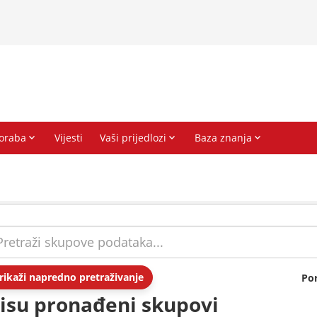
rikaži napredno pretraživanje
Po
isu pronađeni skupovi