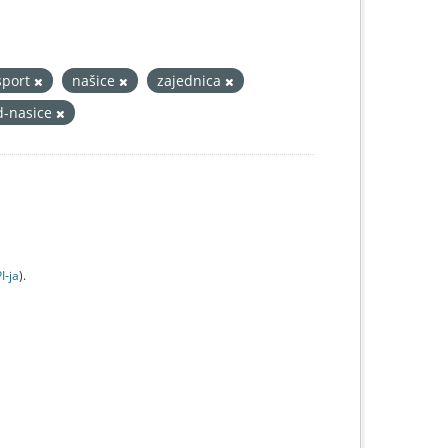
sport
našice
zajednica
d-nasice
I-jа
).