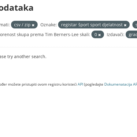
odataka
mati:
csv / zip
Oznake:
registar šport sport djelatnost
orenost skupa prema Tim Berners-Lee skali:
0
Izdavači:
gra
ase try another search.
đer možete pristupiti ovom registru koristeći
API
(pogledajte
Dokumenаtаcijа AP