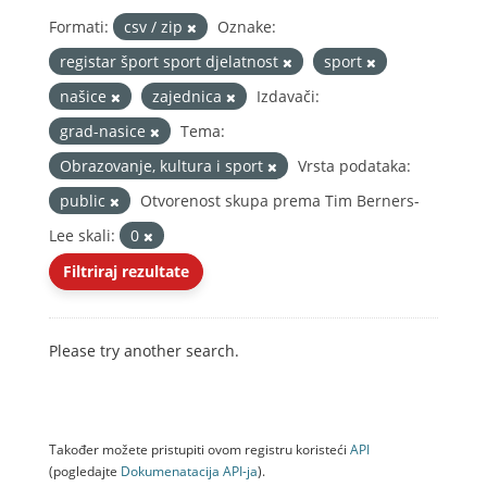
Formati:
csv / zip
Oznake:
registar šport sport djelatnost
sport
našice
zajednica
Izdavači:
grad-nasice
Tema:
Obrazovanje, kultura i sport
Vrsta podataka:
public
Otvorenost skupa prema Tim Berners-
Lee skali:
0
Filtriraj rezultate
Please try another search.
Također možete pristupiti ovom registru koristeći
API
(pogledajte
Dokumenаtаcijа API-jа
).