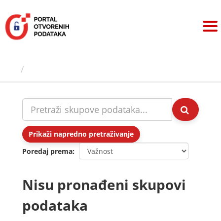
Preskoči
na
sadržaj
Skupovi podаtаkа
Prikaži napredno pretraživanje
Poredaj prema
Nisu pronađeni skupovi
podataka