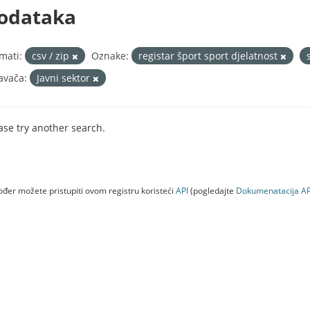
odataka
mati:
csv / zip
Oznake:
registar šport sport djelatnost
avača:
Javni sektor
ase try another search.
đer možete pristupiti ovom registru koristeći
API
(pogledajte
Dokumenаtаcijа AP