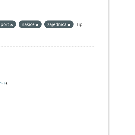
sport
našice
zajednica
Tip
I-jа
).