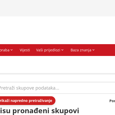
rikaži napredno pretraživanje
Po
isu pronađeni skupovi