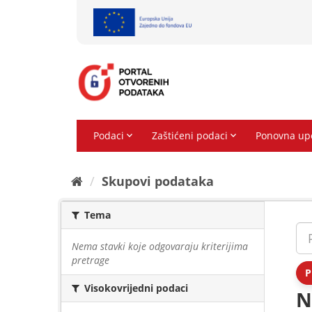
Preskoči
na
sadržaj
Skupovi podаtаkа
Tema
Nema stavki koje odgovaraju kriterijima
pretrage
P
Visokovrijedni podaci
N