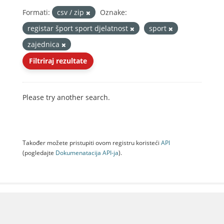
Formati:
csv / zip
Oznake:
registar šport sport djelatnost
sport
zajednica
Filtriraj rezultate
Please try another search.
Također možete pristupiti ovom registru koristeći
API
(pogledajte
Dokumenаtаcijа API-jа
).