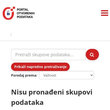
Preskoči
na
sadržaj
Skupovi podаtаkа
Prikaži napredno pretraživanje
Poredaj prema
Nisu pronađeni skupovi
podataka