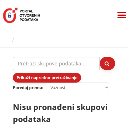
Preskoči
na
sadržaj
Skupovi podаtаkа
Prikaži napredno pretraživanje
Poredaj prema
Nisu pronađeni skupovi
podataka