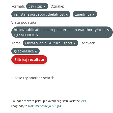
Formati:
csv / zip
Oznake:
registar šport sport djelatnost
zajednica
Vrsta podataka:
http://publications.europa.eu/resource/authority/access-
right/PUBLIC
Tema:
Obrazovanje, kultura i sport
Izdavači:
grad-nasice
Filtriraj rezultate
Please try another search.
Također možete pristupiti ovom registru koristeći
API
(pogledajte
Dokumenаtаcijа API-jа
).