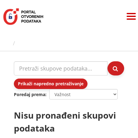
Preskoči
na
sadržaj
Skupovi podаtаkа
Prikaži napredno pretraživanje
Poredaj prema
Nisu pronađeni skupovi
podataka