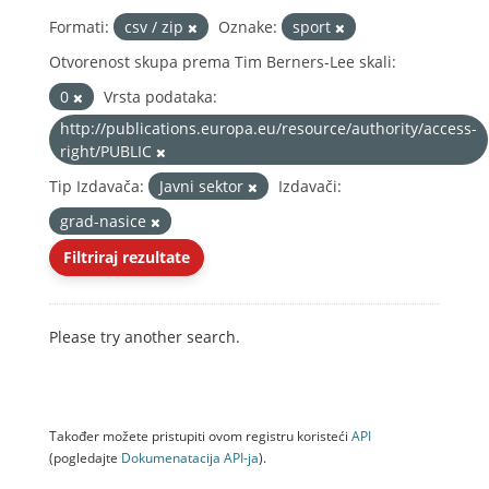
Formati:
csv / zip
Oznake:
sport
Otvorenost skupa prema Tim Berners-Lee skali:
0
Vrsta podataka:
http://publications.europa.eu/resource/authority/access-
right/PUBLIC
Tip Izdavača:
Javni sektor
Izdavači:
grad-nasice
Filtriraj rezultate
Please try another search.
Također možete pristupiti ovom registru koristeći
API
(pogledajte
Dokumenаtаcijа API-jа
).