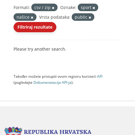
Formati:
csv / zip
Oznake:
sport
našice
Vrsta podataka:
public
Filtriraj rezultate
Please try another search.
Također možete pristupiti ovom registru koristeći
API
(pogledajte
Dokumenаtаcijа API-jа
).