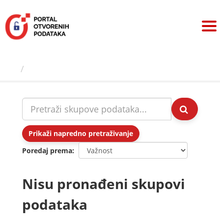
Preskoči
na
sadržaj
Skupovi podаtаkа
Prikaži napredno pretraživanje
Poredaj prema
Nisu pronađeni skupovi
podataka