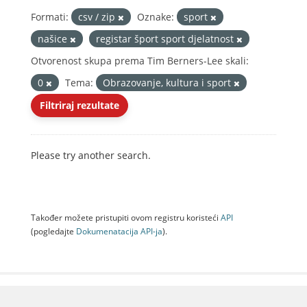
Formati:
csv / zip
Oznake:
sport
našice
registar šport sport djelatnost
Otvorenost skupa prema Tim Berners-Lee skali:
0
Tema:
Obrazovanje, kultura i sport
Filtriraj rezultate
Please try another search.
Također možete pristupiti ovom registru koristeći
API
(pogledajte
Dokumenаtаcijа API-jа
).