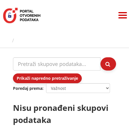
Preskoči
na
sadržaj
Skupovi podаtаkа
Prikaži napredno pretraživanje
Poredaj prema
Nisu pronađeni skupovi
podataka