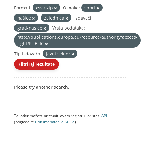
Formati:
csv / zip
Oznake:
sport
našice
zajednica
Izdavači:
grad-nasice
Vrsta podataka:
http://publications.europa.eu/resource/authority/access-
right/PUBLIC
Tip Izdavača:
Javni sektor
Filtriraj rezultate
Please try another search.
Također možete pristupiti ovom registru koristeći
API
(pogledajte
Dokumenаtаcijа API-jа
).