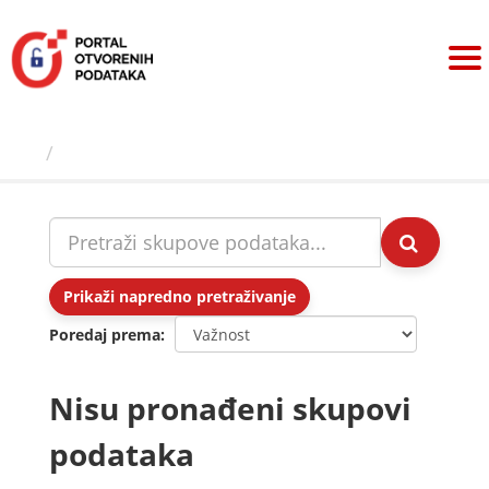
Preskoči
na
sadržaj
Skupovi podаtаkа
Prikaži napredno pretraživanje
Poredaj prema
Nisu pronađeni skupovi
podataka