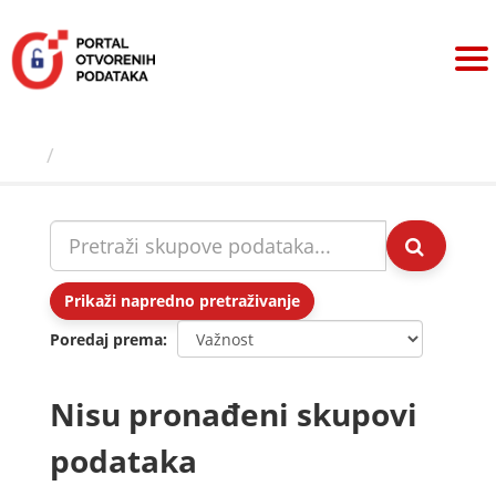
Preskoči
na
sadržaj
Skupovi podаtаkа
Prikaži napredno pretraživanje
Poredaj prema
Nisu pronađeni skupovi
podataka