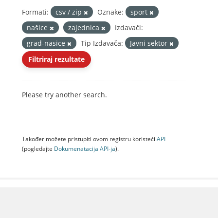
Formati:
csv / zip
Oznake:
sport
našice
zajednica
Izdavači:
grad-nasice
Tip Izdavača:
Javni sektor
Filtriraj rezultate
Please try another search.
Također možete pristupiti ovom registru koristeći
API
(pogledajte
Dokumenаtаcijа API-jа
).