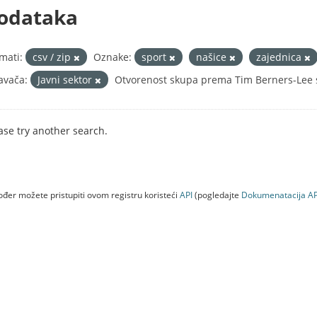
odataka
mati:
csv / zip
Oznake:
sport
našice
zajednica
avača:
Javni sektor
Otvorenost skupa prema Tim Berners-Lee s
ase try another search.
đer možete pristupiti ovom registru koristeći
API
(pogledajte
Dokumenаtаcijа AP