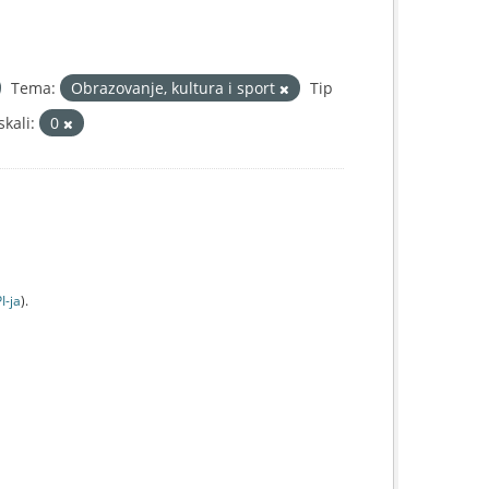
Tema:
Obrazovanje, kultura i sport
Tip
kali:
0
I-jа
).