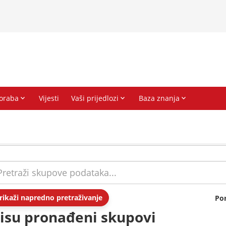
rikaži napredno pretraživanje
Po
isu pronađeni skupovi