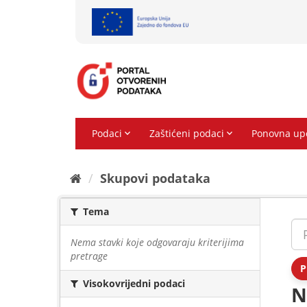
Preskoči
na
sadržaj
Skupovi podаtаkа
Tema
Nema stavki koje odgovaraju kriterijima
pretrage
P
Visokovrijedni podaci
N