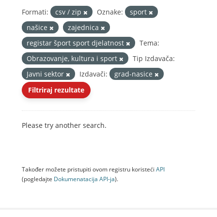
Formati:
csv / zip
Oznake:
sport
našice
zajednica
registar šport sport djelatnost
Tema:
Obrazovanje, kultura i sport
Tip Izdavača:
Javni sektor
Izdavači:
grad-nasice
Filtriraj rezultate
Please try another search.
Također možete pristupiti ovom registru koristeći
API
(pogledajte
Dokumenаtаcijа API-jа
).