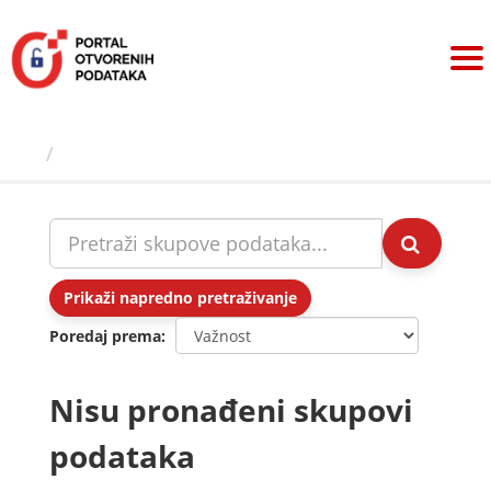
Preskoči
na
sadržaj
Skupovi podаtаkа
Prikaži napredno pretraživanje
Poredaj prema
Nisu pronađeni skupovi
podataka