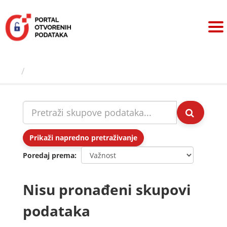
Preskoči
na
sadržaj
Skupovi podаtаkа
Prikaži napredno pretraživanje
Poredaj prema
Nisu pronađeni skupovi
podataka