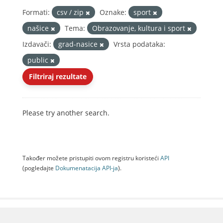
Formati:
csv / zip
Oznake:
sport
našice
Tema:
Obrazovanje, kultura i sport
Izdavači:
grad-nasice
Vrsta podataka:
public
Filtriraj rezultate
Please try another search.
Također možete pristupiti ovom registru koristeći
API
(pogledajte
Dokumenаtаcijа API-jа
).