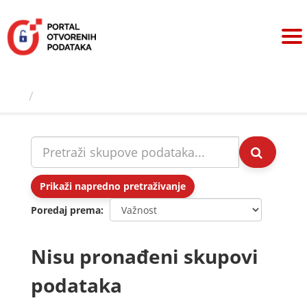
Preskoči
na
sadržaj
Skupovi podаtаkа
Prikaži napredno pretraživanje
Poredaj prema
Nisu pronađeni skupovi
podataka