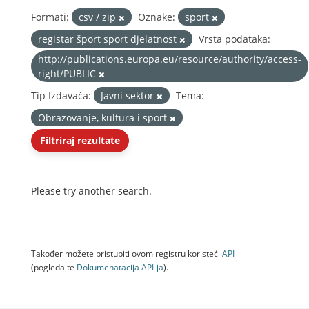
Formati:
csv / zip
Oznake:
sport
registar šport sport djelatnost
Vrsta podataka:
http://publications.europa.eu/resource/authority/access-
right/PUBLIC
Tip Izdavača:
Javni sektor
Tema:
Obrazovanje, kultura i sport
Filtriraj rezultate
Please try another search.
Također možete pristupiti ovom registru koristeći
API
(pogledajte
Dokumenаtаcijа API-jа
).