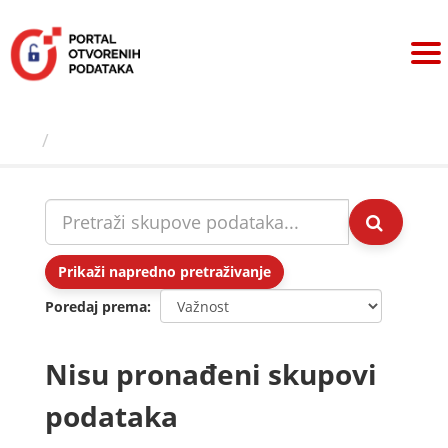
Preskoči
na
sadržaj
Skupovi podаtаkа
Prikaži napredno pretraživanje
Poredaj prema
Nisu pronađeni skupovi
podataka