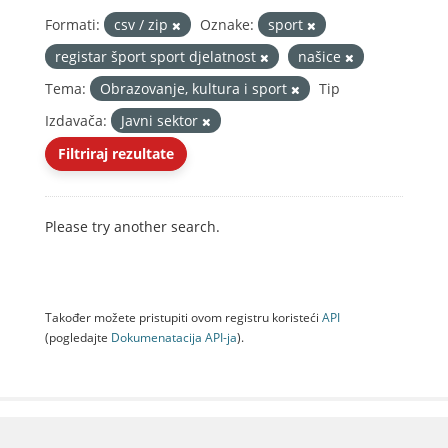
Formati:
csv / zip
Oznake:
sport
registar šport sport djelatnost
našice
Tema:
Obrazovanje, kultura i sport
Tip
Izdavača:
Javni sektor
Filtriraj rezultate
Please try another search.
Također možete pristupiti ovom registru koristeći
API
(pogledajte
Dokumenаtаcijа API-jа
).