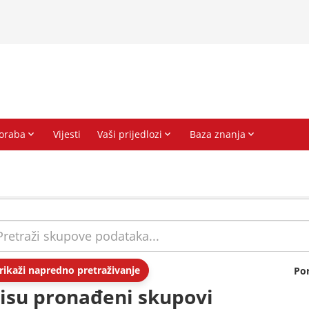
rikaži napredno pretraživanje
Po
isu pronađeni skupovi