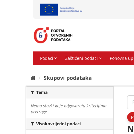
Preskoči
na
sadržaj
Skupovi podаtаkа
Tema
Nema stavki koje odgovaraju kriterijima
pretrage
P
Visokovrijedni podaci
N