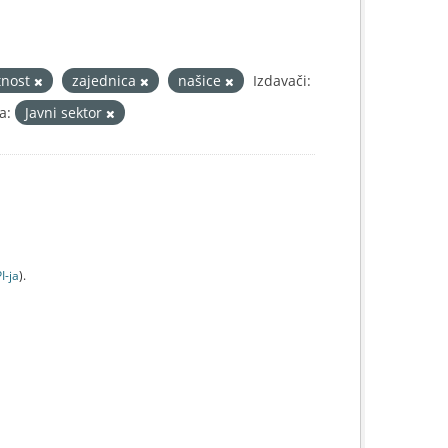
atnost
zajednica
našice
Izdavači:
a:
Javni sektor
I-jа
).