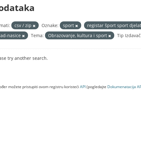
odataka
mati:
csv / zip
Oznake:
sport
registar šport sport djel
rad-nasice
Tema:
Obrazovanje, kultura i sport
Tip Izdavač
ase try another search.
đer možete pristupiti ovom registru koristeći
API
(pogledajte
Dokumenаtаcijа AP