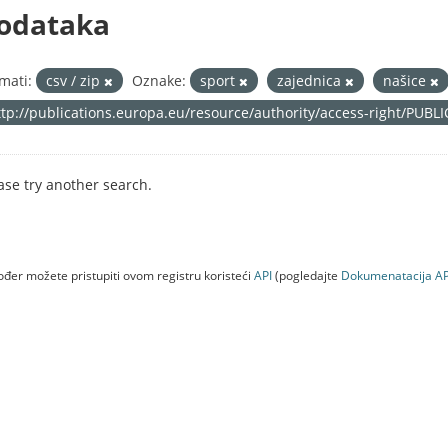
odataka
mati:
csv / zip
Oznake:
sport
zajednica
našice
ttp://publications.europa.eu/resource/authority/access-right/PUBL
ase try another search.
đer možete pristupiti ovom registru koristeći
API
(pogledajte
Dokumenаtаcijа AP