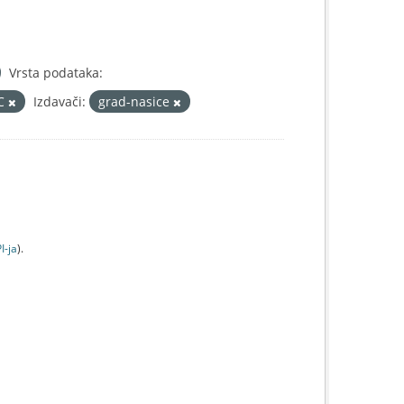
Vrsta podataka:
IC
Izdavači:
grad-nasice
I-jа
).