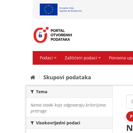
Preskoči
na
sadržaj
Skupovi podаtаkа
Tema
Nema stavki koje odgovaraju kriterijima
pretrage
P
Visokovrijedni podaci
N