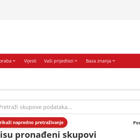
rikaži napredno pretraživanje
Po
isu pronađeni skupovi